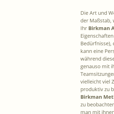
Die Art und We
der Maßstab,
Ihr
Birkman 
Eigenschaften
Bedürfnisse), 
kann eine Pers
während diese
genauso mit i
Teamsitzungen
vielleicht viel
produktiv zu b
Birkman Met
zu beobachten
man mit ihne