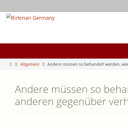
Zum
Inhalt
springen
Zum
Inhalt
springen
Start
Allgemein
Andere müssen so behandelt werden, wie
Andere müssen so behand
anderen gegenüber verh