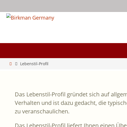
Zum
Inhalt
springen
Zum
Inhalt
springen
Start
Lebenstil-Profil
Das Lebenstil-Profil gründet sich auf al
Verhalten und ist dazu gedacht, die typisch
zu veranschaulichen.
Das Lebenstil-Profil liefert Ihnen einen Üb