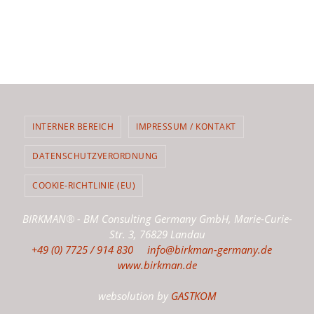
INTERNER BEREICH
IMPRESSUM / KONTAKT
DATENSCHUTZVERORDNUNG
COOKIE-RICHTLINIE (EU)
BIRKMAN® - BM Consulting Germany GmbH, Marie-Curie-
Str. 3, 76829 Landau
+49 (0) 7725 / 914 830
info@birkman-germany.de
www.birkman.de
websolution by
GASTKOM