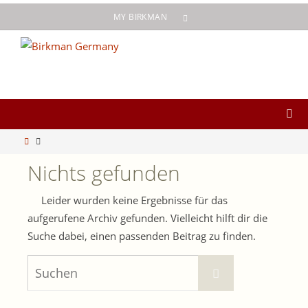
Zum
MY BIRKMAN
Inhalt
springen
Start
Nichts gefunden
Leider wurden keine Ergebnisse für das
aufgerufene Archiv gefunden. Vielleicht hilft dir die
Suche dabei, einen passenden Beitrag zu finden.
Suchen
Suchen
nach: