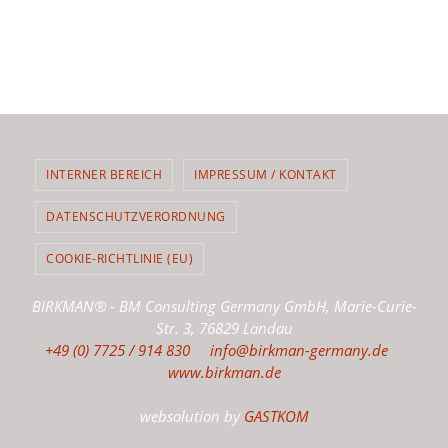
INTERNER BEREICH
IMPRESSUM / KONTAKT
DATENSCHUTZVERORDNUNG
COOKIE-RICHTLINIE (EU)
BIRKMAN® - BM Consulting Germany GmbH, Marie-Curie-
Str. 3, 76829 Landau
+49 (0) 7725 / 914 830
info@birkman-germany.de
www.birkman.de
websolution by
GASTKOM