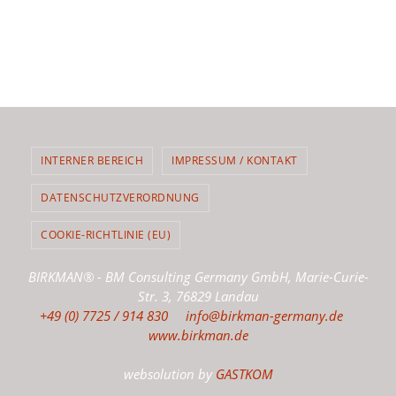
INTERNER BEREICH
IMPRESSUM / KONTAKT
DATENSCHUTZVERORDNUNG
COOKIE-RICHTLINIE (EU)
BIRKMAN® - BM Consulting Germany GmbH, Marie-Curie-
Str. 3, 76829 Landau
+49 (0) 7725 / 914 830
info@birkman-germany.de
www.birkman.de
websolution by
GASTKOM