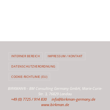
INTERNER BEREICH
IMPRESSUM / KONTAKT
DATENSCHUTZVERORDNUNG
COOKIE-RICHTLINIE (EU)
BIRKMAN® - BM Consulting Germany GmbH, Marie-Curie-
Str. 3, 76829 Landau
+49 (0) 7725 / 914 830
info@birkman-germany.de
www.birkman.de