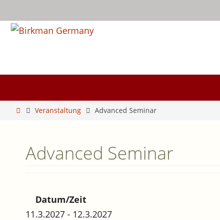
Zum
Inhalt
springen
Zum
Inhalt
springen
Start
Veranstaltung
Advanced Seminar
Advanced Seminar
Datum/Zeit
11.3.2027 - 12.3.2027