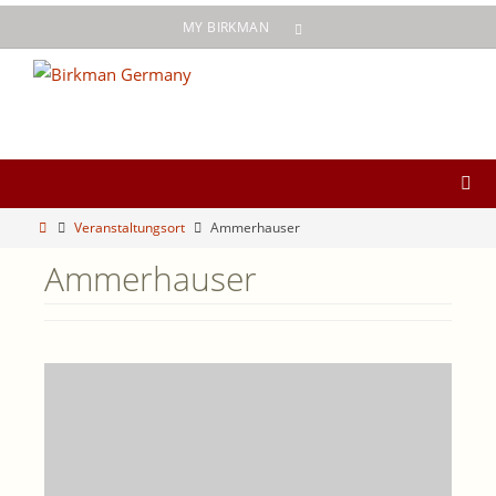
Zum
MY BIRKMAN
Inhalt
springen
Start
Veranstaltungsort
Ammerhauser
Ammerhauser