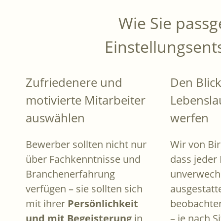
Wie Sie pass
Einstellungsent
Zufriedenere und
Den Blic
motivierte Mitarbeiter
Lebensla
auswählen
werfen
Bewerber sollten nicht nur
Wir von Bi
über Fachkenntnisse und
dass jeder 
Branchenerfahrung
unverwech
verfügen – sie sollten sich
ausgestatte
mit ihrer
Persönlichkeit
beobachten
und mit Begeisterung
in
– je nach S