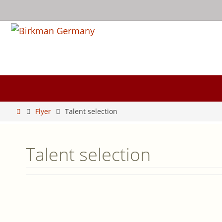
Zum
Inhalt
springen
Zum
Inhalt
springen
Start
Flyer
Talent selection
Talent selection