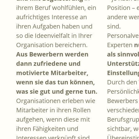
ihrem Beruf wohlfühlen, ein
Position –
aufrichtiges Interesse an
andere wen
ihren Aufgaben haben und
sind.
so die Ideenvielfalt in Ihrer
Personalve
Organisation bereichern.
Experten
n
Aus Bewerbern werden
als sinnvo
dann zufriedene und
Unterstüt
motivierte Mitarbeiter,
Einstellun
wenn sie das tun können,
Durch den 
was sie gut und gerne tun.
Persönlichk
Organisationen erleben wie
Bewerbers
Mitarbeiter in ihren Rollen
verschied
aufgehen, wenn diese mit
Berufsgru
ihren Fähigkeiten und
sichtbar, 
Interessen verknüpft sind.
Übereinst