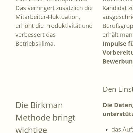
Das verringert zusätzlich die
Kandidat z
Mitarbeiter-Fluktuation,
ausgeschr
erhöht die Produktivität und
Berufsgrup
verbessert das
erhält ma
Betriebsklima.
Impulse fü
Vorbereit
Bewerbun
Den Eins
Die Birkman
Die Daten,
unterstüt
Methode bringt
wichtige
das Auf