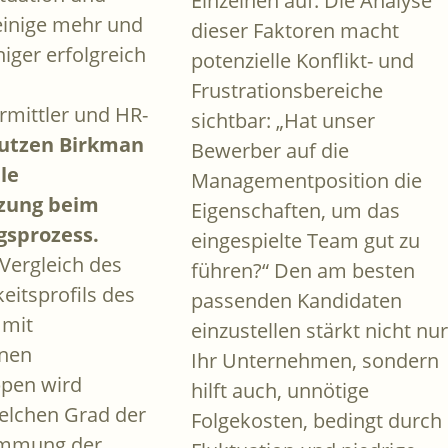
Einzelnen auf. Die Analyse
 einige mehr und
dieser Faktoren macht
iger erfolgreich
potenzielle Konflikt- und
Frustrationsbereiche
rmittler und HR-
sichtbar: „Hat unser
utzen Birkman
Bewerber auf die
lle
Managementposition die
zung beim
Eigenschaften, um das
gsprozess.
eingespielte Team gut zu
Vergleich des
führen?“ Den am besten
eitsprofils des
passenden Kandidaten
 mit
einzustellen stärkt nicht nur
enen
Ihr Unternehmen, sondern
ppen wird
hilft auch, unnötige
welchen Grad der
Folgekosten, bedingt durch
immung der