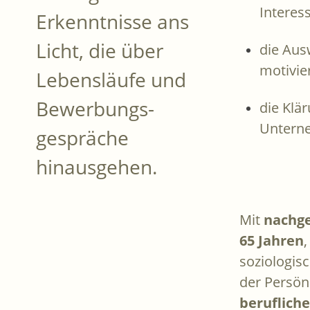
Interes
Erkenntnisse ans
Licht, die über
die Aus
motivie
Lebensläufe und
Bewerbungs-
die Klär
Untern
gespräche
hinausgehen.
Mit
nachge
65 Jahren
soziologis
der Persönl
beruflich