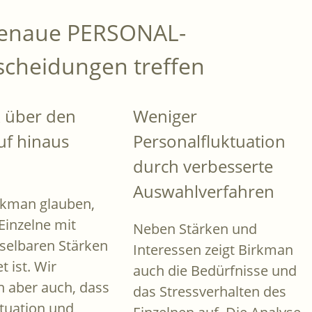
genaue PERSONAL-
scheidungen treffen
k über den
Weniger
uf hinaus
Personalfluktuation
durch verbesserte
Auswahlverfahren
rkman glauben,
Einzelne mit
Neben Stärken und
selbaren Stärken
Interessen zeigt Birkman
t ist. Wir
auch die Bedürfnisse und
 aber auch, dass
das Stressverhalten des
ituation und