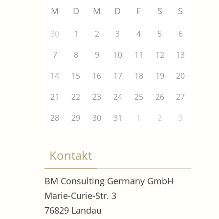
M
D
M
D
F
S
S
30
1
2
3
4
5
6
7
8
9
10
11
12
13
14
15
16
17
18
19
20
21
22
23
24
25
26
27
28
29
30
31
1
2
3
Kontakt
BM Consulting Germany GmbH
Marie-Curie-Str. 3
76829 Landau