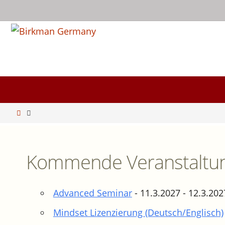
Zum
Inhalt
springen
Zum
Inhalt
springen
Start
Kommende Veranstaltu
Advanced Seminar
- 11.3.2027 - 12.3.2027
Mindset Lizenzierung (Deutsch/Englisch)